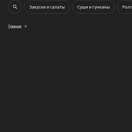
Закуски и салаты
Cуши и гунканы
Рол
Главная