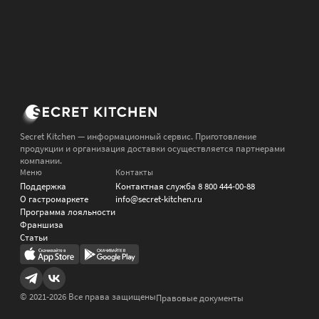
Secret Kitchen — информационный сервис. Приготовление
продукции и организация доставки осуществляется партнерами
компании.
Меню
Контакты
Поддержка
Контактная служба
8 800 444-00-88
О гастромаркете
info@secret-kitchen.ru
Программа лояльности
Франшиза
Статьи
© 2021-
2026
Все права защищены
Правовые документы