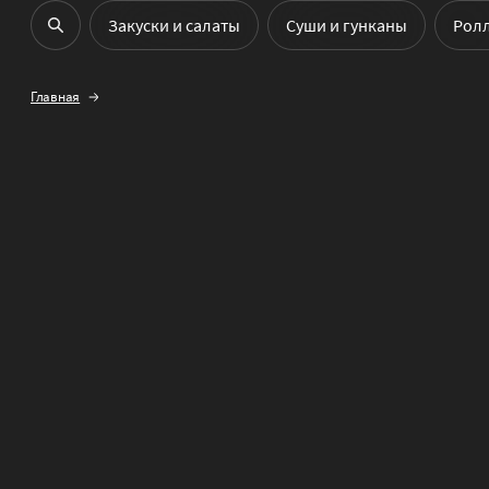
Закуски и салаты
Cуши и гунканы
Рол
Главная