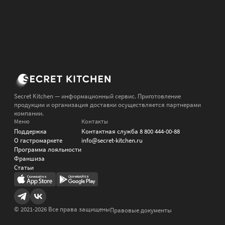
Secret Kitchen — информационный сервис. Приготовление
продукции и организация доставки осуществляется партнерами
компании.
Меню
Контакты
Поддержка
Контактная служба
8 800 444-00-88
О гастромаркете
info@secret-kitchen.ru
Программа лояльности
Франшиза
Статьи
© 2021-
2026
Все права защищены
Правовые документы