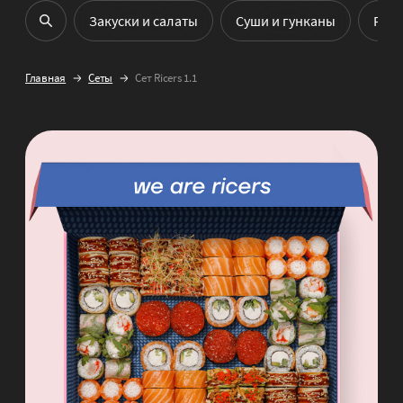
Закуски и салаты
Cуши и гунканы
Рол
Главная
Сеты
Сет Ricers 1.1