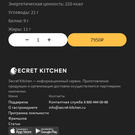
Энергетическая ценность:
220 ккал
Углеводы:
21
г
Белки:
9 г
Жиры:
11
г
1
7950
₽
Secret Kitchen — информационный сервис. Приготовление
продукции и организация доставки осуществляется партнерами
компании.
Меню
Контакты
Поддержка
Контактная служба
8 800 444-00-88
О гастромаркете
info@secret-kitchen.ru
Программа лояльности
Франшиза
Статьи