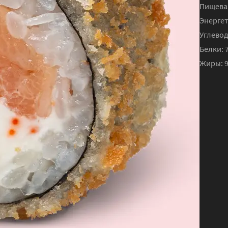
Пищевая
Энергет
Углевод
Белки:
7
Жиры: