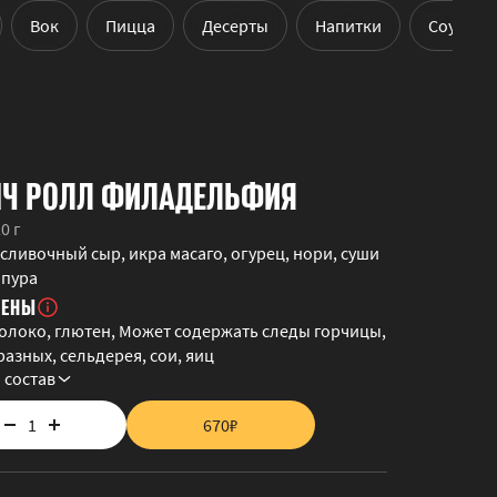
Вок
Пицца
Десерты
Напитки
Соусы
НЧ РОЛЛ ФИЛАДЕЛЬФИЯ
20 г
 сливочный сыр, икра масаго, огурец, нори, суши
мпура
ГЕНЫ
олоко, глютен, Может содержать следы горчицы,
азных, сельдерея, сои, яиц
 состав
1
670
₽