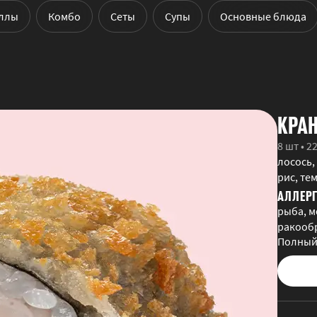
ллы
Комбо
Сеты
Cупы
Основные блюда
КРА
8 шт • 2
лосось,
рис, те
АЛЛЕР
рыба, м
ракообр
Полный