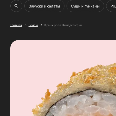
Закуски и салаты
Cуши и гунканы
Ро
Главная
Роллы
Кранч ролл Филадельфия