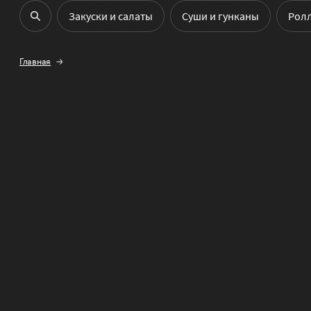
Закуски и салаты
Cуши и гунканы
Рол
Главная