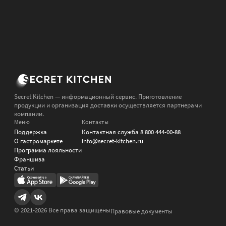
Secret Kitchen — информационный сервис. Приготовление
продукции и организация доставки осуществляется партнерами
компании.
Меню
Контакты
Поддержка
Контактная служба
8 800 444-00-88
О гастромаркете
info@secret-kitchen.ru
Программа лояльности
Франшиза
Статьи
© 2021-
2026
Все права защищены
Правовые документы